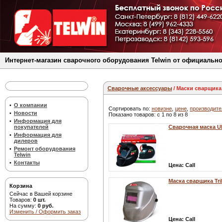
Интернет-магазин сварочного оборудования Telwin от официально
Сварочные аксессуары
/ Маски сварщика
•
О компании
Сортировать по:
новизне
,
цене
,
производит
•
Новости
Показано товаров: с 1 по 8 из 8
•
Информация для
покупателей
Сварочная маска
•
Информация для
дилеров
•
Ремонт оборудования
Telwin
•
Контакты
Цена:
Call
Маска сварщика Trib
Корзина
Сейчас в Вашей корзине
Товаров:
0 шт.
На сумму:
0 руб.
Изменить / Оформить заказ
Цена:
Call