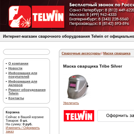
Интернет-магазин сварочного оборудования Telwin от официально
Сварочные аксессуары
/
Маски сварщика
•
О компании
Маска сварщика Tribe Silver
•
Новости
•
Информация для
покупателей
•
Информация для
дилеров
•
Ремонт оборудования
Telwin
•
Контакты
Увеличить
Корзина
Сейчас в Вашей корзине
Товаров:
0 шт.
На сумму:
0 руб.
Изменить / Оформить
заказ