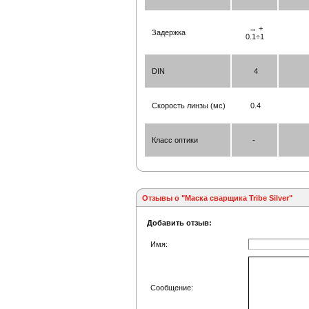
→ +
Задержка
0.1÷1
DIN
4
Скорость линзы (мс)
0.4
Класс оптики
-
Отзывы о "Маска сварщика Tribe Silver"
Добавить отзыв:
Имя:
Сообщение: