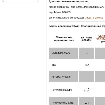
Дополнительная информация:
Маска сварщика Tribe Silver, для сварки MMA
Код Telwin: 802669
Дополнительные аксессуары:
защита стекла
.
Маски сварщика Telwin. Сравнительная та
VAN
Технические
EXTREME
VANTA
характеристики
(802613)
(8
ММА/MIG-MAG
+
TIG
<5A
Автоматическая
+
→ +
Регулировка DIN
9÷13
Чувствительность
→ +