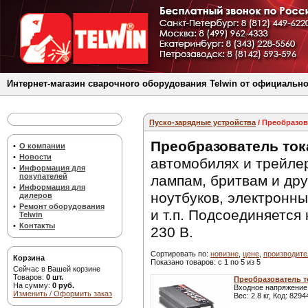
Интернет-магазин сварочного оборудования Telwin от официально
Пуско-зарядные устройства
/ Преобразов
Преобразователь ток
•
О компании
•
Новости
автомобилях и трейле
•
Информация для
покупателей
лампам, бритвам и дру
•
Информация для
ноутбуков, электронн
дилеров
•
Ремонт оборудования
и т.п. Подсоединяется
Telwin
•
Контакты
230 В.
Сортировать по:
новизне
,
цене
,
производит
Корзина
Показано товаров: с 1 по 5 из 5
Сейчас в Вашей корзине
Товаров:
0 шт.
Преобразователь то
На сумму:
0 руб.
Входное напряжение:
Изменить / Оформить заказ
Вес: 2.8 кг, Код: 829