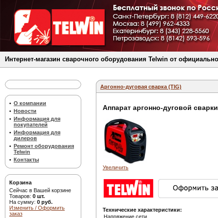
Интернет-магазин сварочного оборудования Telwin от официально
Аргонно-дуговая сварка (TIG)
•
О компании
Аппарат аргонно-дуговой сварки
•
Новости
•
Информация для
покупателей
•
Информация для
дилеров
•
Ремонт оборудования
Telwin
•
Контакты
Увеличить
Корзина
Сейчас в Вашей корзине
Товаров:
0 шт.
На сумму:
0 руб.
Изменить / Оформить
Технические характеристики:
заказ
Напряжение сети