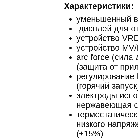
Характеристики:
уменьшенный в
дисплей для о
устройство VRD
устройство MV/
arc force (силa д
(защита от при
регулирование M
(горячий запуск
электроды исп
нержавеющая ст
термостатическ
низкого напряже
(±15%).