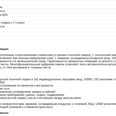
ие
ость
а 50%
 сварки с 2 сторон
сти
мация:
ектронным сопротивлением (сварочная установка точечной сварки), с технологией ин
вляемые при помощи микропроцессора, с зажимом, охлаждаемым воздухом (мод. 1000
оремонта и в промышленной среде. Гарантируются прекрасные операции по ремонту так
 листы. Многофункциональная цифровая панель позволяет легко автоматически регул
, от типа материала и толщины листа.
ртной точечной сварки и 192 индивидуальных программ (мод. 10000), 192 программ с
000)
спознавание вставленного инструмента
ия сети
равление охлаждением зажима и кабелей
мени приближения, рампы, сварки, поддержания
 импульсной сварке (число и интервалы между импульсами).
на пневматическим зажимом, охлаждаемым воздухом, и тележкой, Мод. 12000 укомпл
 водой,тележкой и стабилизатором веса.
яются: