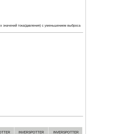
ых значений тока/давления) с уменьшением выброса
OTTER
INVERSPOTTER
INVERSPOTTER