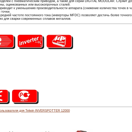
моделей с пневматическим приводом, а также для серии DIGITAL MODULAR. Служит дл
ины, оцинкованных или высокопрочных сталей.
риводит к уменьшению производительности аппарата (снижение количества точек в ч
 точки.
едней частоте постоянного тока (инверторы MFDC) позволяет достичь более точного 
о для сварки современных сплавов металлов.
пользователя для Telwin INVERSPOTTER 12000