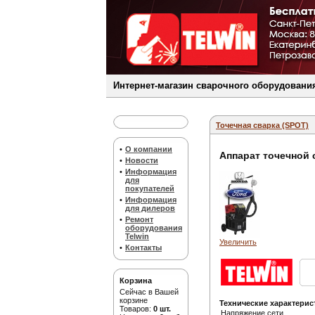
Интернет-магазин сварочного оборудования
Точечная сварка (SPOT)
•
О компании
Аппарат точечной 
•
Новости
•
Информация
для
покупателей
•
Информация
для дилеров
•
Ремонт
оборудования
Telwin
Увеличить
•
Контакты
Корзина
Сейчас в Вашей
корзине
Технические характерис
Товаров:
0 шт.
Напряжение сети