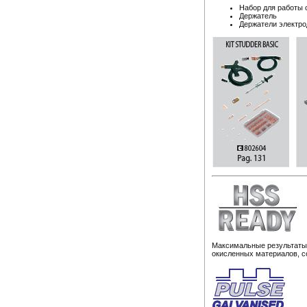
Набор для работы 
Держатель
Держатели электро
Максимальные результаты 
окисленных материалов, с