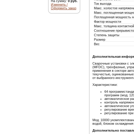
На сумму:
0 руб.
Ток выхода
Изменить /
Оформить заказ
Макс. холостое напряжен
Макс. поглощенная мощн
Поглощенная мощность н
Фактор мощности
Макс. толщина контактной
Соотношение прерывисто
Степень защиты
Размер
Вес
Дополнительная инфор
Сварочные установки с эл
(MFDC), трехфазные, упра
применения в секторе авт
текучестью, оцинкованные
от выбранного инструмента
Xарактеристики:
64 программстанда
программ (мод. 12
автоматическое ра
контроль напряжен
автоматическое уп
регулирование вре
регулирование при
Мод. 10000 укомплектова
водой, блоком охлаждения
Дополнительно поставл