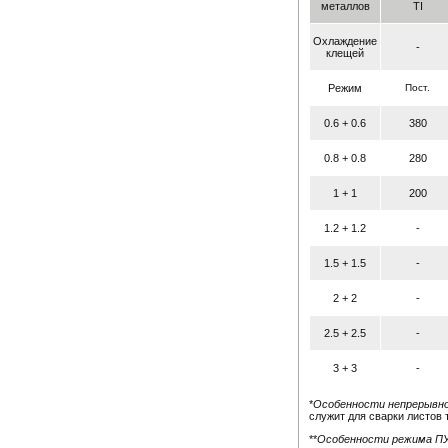
металлов
TI
Охлаждение
-
клещей
Режим
Пост.
0.6 + 0.6
380
0.8 + 0.8
280
1 + 1
200
1.2 + 1.2
-
1.5 + 1.5
-
2 + 2
-
2.5 + 2.5
-
3 + 3
-
*
Особенности непрерывно
служит для сварки листов
**
Особенности режима П