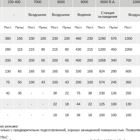
230-400
7000
9000
9000
9000 R.A.
1000
Станция
-
Воздушное
Воздушное
Водяное
Возду
охлаждения
Пост.
Пульс
Пост.
Пульс
Пост.
Пульс
Пост.
Пост.
Пост.
Пульс
Пост.
380
150
230
100
230
100
460
230
1290
570
1300
280
115
215
80
215
80
430
215
1200
450
1050
200
90
200
65
200
65
400
200
1058
340
700
130
65
165
50
165
50
330
165
924
280
600
75
50
100
43
100
43
200
100
574
245
350
42
35
-
-
38
22
75
38
230
135
250
-
-
-
-
22
18
44
22
125
100
130
-
-
-
-
18
18
36
18
100
100
100
го режима:
 только с предварительно подготовленной, хорошо зачищенной поверхностью. Позволя
УЛЬС: