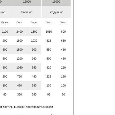
0
12000
13000
шное
Водяное
Воздушное
Пульс
Пост.
Пульс
Пост.
Пульс
1100
2400
1300
1050
800
900
1800
1030
815
650
600
1500
900
550
480
500
1200
760
500
430
300
1050
550
320
290
200
720
480
225
180
100
480
380
130
100
80
360
280
95
80
ет достичь высокой производительности.