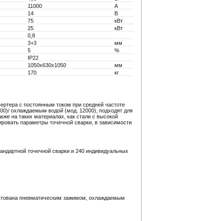
11000
А
14
В
75
кВт
25
кВт
0,8
3+3
мм
5
%
IP22
1050x630x1050
мм
170
кг
вертера с постоянным током при средней частоте
0)/ охлаждаемым водой (мод. 12000), подходят для
же на таких материалах, как стали с высокой
ировать параметры точечной сварки, в зависимости
тандартной точечной сварки и 240 индивидуальных
ектована пневматическим зажимом, охлаждаемым