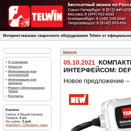
Интернет-магазин сварочного оборудования Telwin от официально
Новости
05.10.2021
КОМПАКТ
•
О компании
•
Новости
ИНТЕРФЕЙСОМ: DEF
•
Информация для
покупателей
Новое предложение – 
•
Информация для
дилеров
•
Ремонт оборудования
Telwin
•
Контакты
Корзина
Сейчас в Вашей корзине
Товаров:
0 шт.
На сумму:
0 руб.
Изменить / Оформить заказ