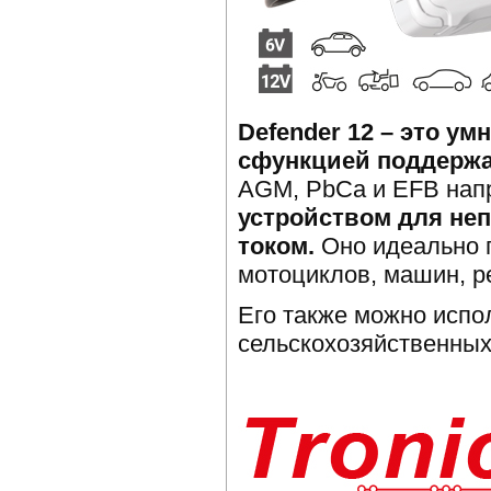
Defender
12 – это ум
c
функцией поддержа
AGM, PbCa и EFB нап
устройством для не
током.
Оно идеально 
мотоциклов, машин, р
Его также можно испо
сельскохозяйственных