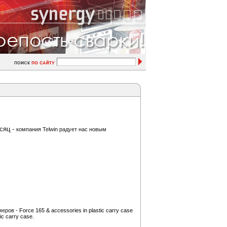
сяц -
компания Telwin радует нас новым
меров -
Force 165 & accessories in plastic carry case
tic carry case.