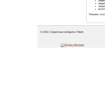
термо
защит
защит
мотог
Помимо этого
© 2010, Сварочные аппараты Telwin