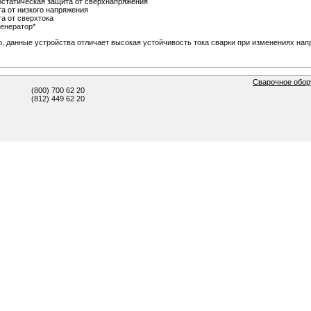
статическая защита от сверхнапряжения
а от низкого напряжения
а от сверхтока
енератор*
, данные устройства отличает высокая устойчивость тока сварки при изменениях нап
Сварочное обор
(800) 700 62 20
(812) 449 62 20