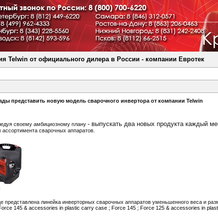
я Telwin от официального дилера в России - компании Евротек
ады представить новую модель сварочного инвертора от компании Telwin
- выпускать два новых продукта каждый ме
ледуя своему амбициозному плану
 ассортимента сварочных аппаратов.
е представлена линейка инверторных сварочных аппаратов уменьшенного веса и раз
Force 145 & accessories in plastic carry case ; Force 145 ; Force 125 & accessories in plas