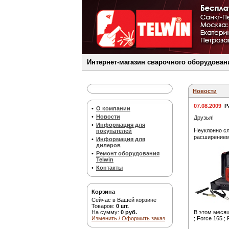
Интернет-магазин сварочного оборудовани
Новости
07.08.2009
Р
•
О компании
•
Новости
Друзья!
•
Информация для
Неуклонно с
покупателей
расширением
•
Информация для
дилеров
•
Ремонт оборудования
Telwin
•
Контакты
Корзина
Сейчас в Вашей корзине
Товаров:
0 шт.
На сумму:
0 руб.
В этом месяц
Изменить / Оформить заказ
; Force 165 ; 