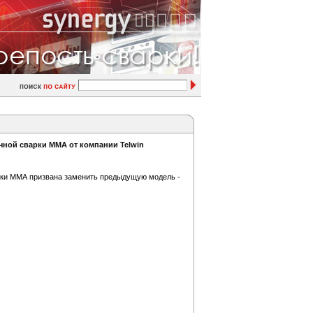
чной сварки MMA от компании Telwin
рки ММА призвана заменить предыдущую модель -