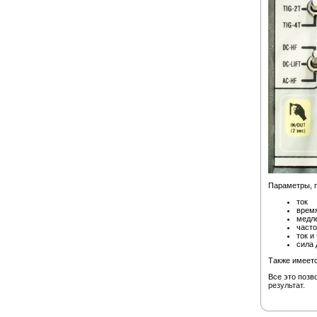
Параметры, 
ток
время
медле
часто
ток и
сила 
Также имеетс
Все это позв
результат.