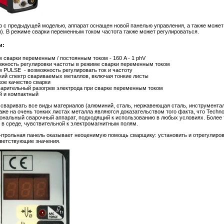
 с предыдущей моделью, аппарат оснащен новой панелью управления, а также может 
). В режиме сварки переменным током частота также может регулироваться.
и:
 сварки переменным / постоянным током - 160 A - 1 phV
жность регулировки частоты в режиме сварки переменным током
 PULSE - возможность регулировать ток и частоту
ий спектр свариваемых металлов, включая тонкие листы
ое качество сварки
арительный разогрев электрода при сварке переменным током
й и компактный
сваривать все виды материалов (алюминий, сталь, нержавеющая сталь, инструмента
аже на очень тонких листах металла являются доказательством того факта, что Technol
нальный сварочный аппарат, подходящий к использованию в любых условиях. Более т
 в среде, чувствительной к электромагнитным полям.
трольная панель оказывает неоценимую помощь сварщику: установить и отрегулироват
тветствующие значения.