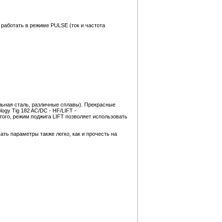
работать в режиме PULSE (ток и частота
льная сталь, различные сплавы). Прекрасные
ogy Tig 182 AC/DC - HF/LIFT -
ого, режим поджига LIFT позволяет использовать
ь параметры также легко, как и прочесть на