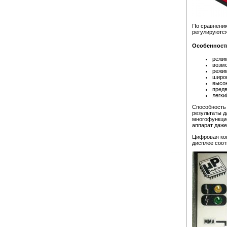
По сравнению
регулируются
Особенност
режим
возмо
режим
широк
высок
предв
легки
Способность 
результаты д
многофункцио
аппарат даже
Цифровая кон
дисплее соо