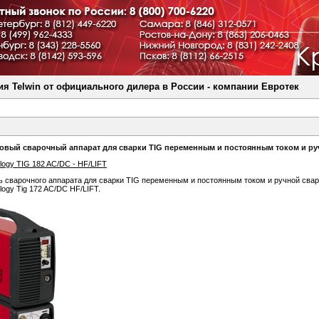
я Telwin от официального дилера в России - компании Евротек
овый сварочный аппарат для сварки TIG переменным и постоянным током и ру
ology TIG 182 AC/DC - HF/LIFT
 сварочного аппарата для сварки TIG переменным и постоянным током и ручной сва
logy Tig 172 AC/DC HF/LIFT.