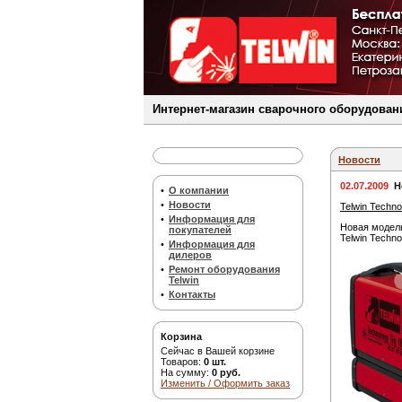
Интернет-магазин сварочного оборудовани
Новости
02.07.2009
Н
•
О компании
•
Новости
Telwin Techn
•
Информация для
Новая модель
покупателей
Telwin Techno
•
Информация для
дилеров
•
Ремонт оборудования
Telwin
•
Контакты
Корзина
Сейчас в Вашей корзине
Товаров:
0 шт.
На сумму:
0 руб.
Изменить / Оформить заказ