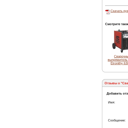
Скачать рук
Смотрите такж
Сварочн
выпрямитель 
Etronithy 6
Отзывы о "Сва
Добавить от
Имя:
Сообщение: