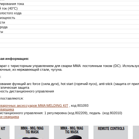
лирования тока
ток (40°С)
лостого хода
мощность
сти
трода
ты
ая информация:
арат с тиристорным управлением для сварки MMA постоянным током (DC). Использу
очные, из нержавеющей стали, чугуна.
:
ование функций arc force (сила дуги), hot start (горячий пуск), anti-stick (защита от при
татическая защита
ность дистанционного управления
 поставляются:
сварочных аксессуаров MMA WELDING KIT
, код 801093
сварщика
истанционного управления: 1 регулировка (код 802209), педаль (код 802010)
ки сварщика