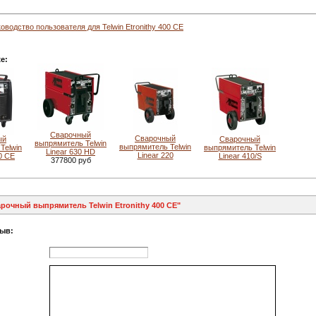
оводство пользователя для Telwin Etronithy 400 CE
е:
Сварочный
Сварочный
ый
Сварочный
выпрямитель Telwin
выпрямитель Telwin
Telwin
выпрямитель Telwin
Linear 630 HD
Linear 220
30 CE
Linear 410/S
377800 руб
рочный выпрямитель Telwin Etronithy 400 CE"
зыв: