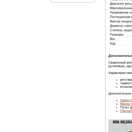
Диапазон регу
Максимальный 
Напряжение хо
Поглощенная 
Фактор мощно
Диаметр элек
Степень защи
Размеры
Вес
Код
Дополнительн
Сварочный апп
рутиловые, щел
Характеристики
регулир
термос
возмож
Дополнительно
Набор 
Маска 
Пульт д
Перчат