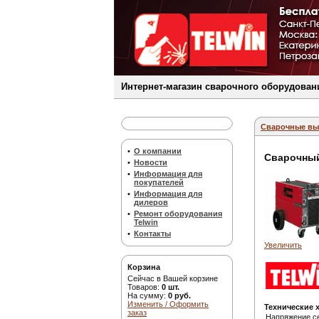
Интернет-магазин сварочного оборудовани
Сварочные вы
•
О компании
Сварочный
•
Новости
•
Информация для
покупателей
•
Информация для
дилеров
•
Ремонт оборудования
Telwin
•
Контакты
Увеличить
Корзина
Сейчас в Вашей корзине
Товаров:
0 шт.
На сумму:
0 руб.
Изменить / Оформить
Технические 
заказ
Напряжение с