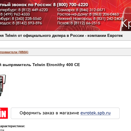
я Telwin от официального дилера в России - компании Евротек
прямители (MMA)
 выпрямитель Telwin Etronithy 400 CE
характеристики:
ети