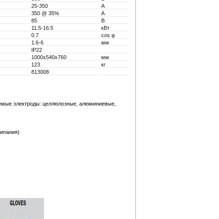
25-350
А
350 @ 35%
А
85
В
11.5-16.5
кВт
0.7
cos φ
1.6-6
мм
IP22
1000x540x760
мм
123
кг
813008
емые электроды: целлюлозные, алюминиевые,
липания)