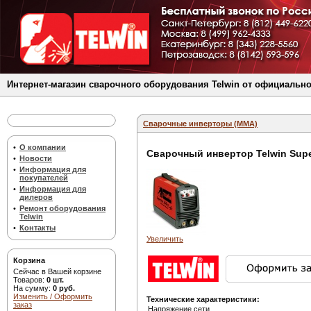
Интернет-магазин сварочного оборудования Telwin от официально
Сварочные инверторы (MMA)
•
О компании
Сварочный инвертор Telwin Supe
•
Новости
•
Информация для
покупателей
•
Информация для
дилеров
•
Ремонт оборудования
Telwin
•
Контакты
Увеличить
Корзина
Сейчас в Вашей корзине
Товаров:
0 шт.
На сумму:
0 руб.
Изменить / Оформить
Технические характеристики:
заказ
Напряжение сети