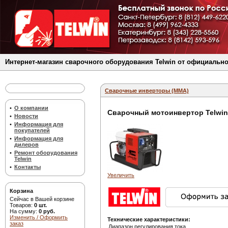
Интернет-магазин сварочного оборудования Telwin от официально
Сварочные инверторы (MMA)
•
О компании
Сварочный мотоинвертор Telwin 
•
Новости
•
Информация для
покупателей
•
Информация для
дилеров
•
Ремонт оборудования
Telwin
•
Контакты
Увеличить
Корзина
Сейчас в Вашей корзине
Товаров:
0 шт.
На сумму:
0 руб.
Изменить / Оформить
Технические характеристики:
заказ
Диапазон регулирования тока