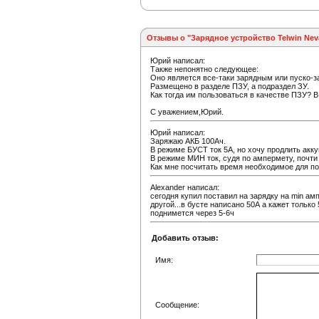
Отзывы о "Зарядное устройство Telwin Nev
Юрий написал:
Также непонятно следующее:
Оно является все-таки зарядным или пуско-
Размещено в разделе ПЗУ, а подраздел ЗУ.
Как тогда им пользоваться в качестве ПЗУ? В
С уважением,Юрий.
Юрий написал:
Заряжаю АКБ 100Ач.
В режиме БУСТ ток 5А, но хочу продлить акк
В режиме МИН ток, судя по ампермету, почти
Как мне посчитать время необходимое для по
Alexander написал:
сегодня купил поставил на зарядку на min амп
другой...в бусте написано 50А а кажет только
поднимется через 5-6ч
Добавить отзыв:
Имя:
Сообщение: