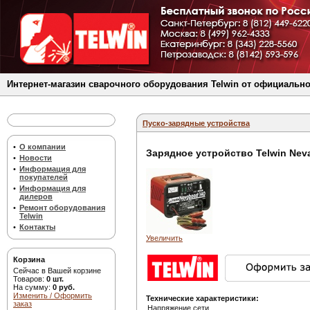
Интернет-магазин сварочного оборудования Telwin от официально
Пуско-зарядные устройства
•
О компании
Зарядное устройство Telwin Nev
•
Новости
•
Информация для
покупателей
•
Информация для
дилеров
•
Ремонт оборудования
Telwin
•
Контакты
Увеличить
Корзина
Сейчас в Вашей корзине
Товаров:
0 шт.
На сумму:
0 руб.
Изменить / Оформить
Технические характеристики:
заказ
Напряжение сети