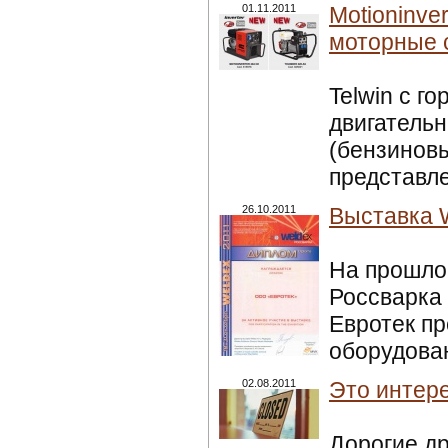
01.11.2011
Motioninve
моторные 
Telwin с г
двигательн
(бензиновы
представле
26.10.2011
Выставка W
На прошло
Россварка 
Евротек п
оборудован
02.08.2011
Это интере
Дорогие др