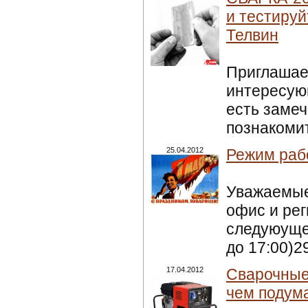
и тестиру
Телвин
Приглашаем
интересую
есть заме
познакоми
25.04.2012
Режим раб
Уважаемые
офис и рег
следуюущем
до 17:00)29
17.04.2012
Сварочные 
чем подума