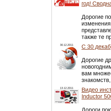
год! Сводн
Дорогие п
изменения 
представле
также те п
30.12.2011
С 30 декаб
Дорогие др
новогодни
вам множе
знакомств,
13.12.2011
Видео инст
Inductor 50
Дороги по