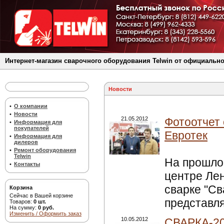
Интернет-магазин сварочного оборудования Telwin от официально
Новости
•
О компании
•
Новости
21.05.2012
Фотоотчет 
•
Информация для
покупателей
Евротек
•
Информация для
дилеров
•
Ремонт оборудования
Telwin
На прошло
•
Контакты
центре Ле
сварке "Св
Корзина
Сейчас в Вашей корзине
представл
Товаров:
0 шт.
На сумму:
0 руб.
Изменить / Оформить заказ
10.05.2012
СВАРКА-201